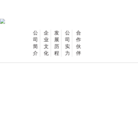
公
企
发
公
合
司
业
展
司
作
简
文
历
实
伙
介
化
程
力
伴