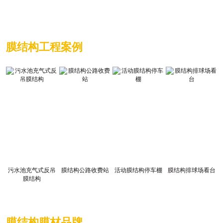
28
膜结构项目中钢结构防火保护的主要方法
띺
29
安全与美观并重：海德斯PVDF膜在现代建···
띺
膜结构工程案例
30
气膜结构有哪些分类他们的工作原理是怎···
띺
污水池充气式反吊
膜结构公路收费站
活动膜结构停车棚
膜结构排球场看台
膜结构
膜结构膜材品牌