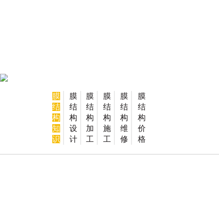
网站首页
膜
膜
膜
膜
膜
膜
结
结
结
结
结
结
构
构
构
构
构
构
知
设
加
施
维
价
识
计
工
工
修
格