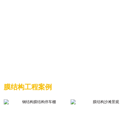
24
钢结构设计经验总结
띺
25
应急设施遮阳系统采用ETFE膜材的应用优···
띺
26
膜结构植筋与化学锚栓的区别
띺
27
膜结构车棚的优良表现
띺
28
钻尾螺丝机械性能要求
띺
29
张拉膜工程中锚栓防松动的方法
띺
膜结构工程案例
30
ETFE膜气枕系统中​的优点轻质,减少荷载···
띺