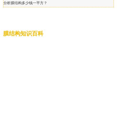
分析膜结构多少钱一平方？
膜结构知识百科
1
气膜体育馆体育设施行业发展的优势
띺
2
钢结构焊接连接构造设计的各项要求
띺
3
膜结构施工进度工期保证措施
띺
4
法拉利STFE膜材优点和技术参数
띺