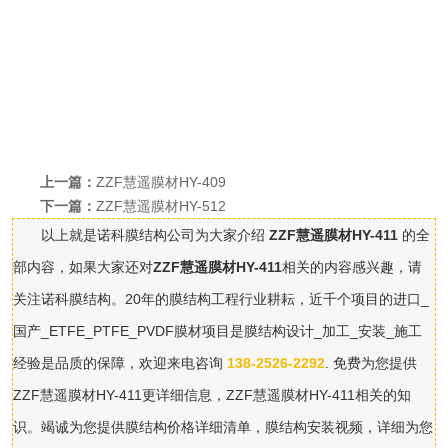
上海
慧遥膜材
PVDF有：HY-409,HY-411,HY-51
上海
慧遥膜材
PTFE外膜有：HY-1307,HY-1309,HY-1605,HY-
1606,HY-1608
上海
慧遥膜材
PTFE内膜有：HY-1603,
上海
慧遥膜材
PTFE网格膜有：HY-1655,HY-1611,HY-1622
上一篇：
ZZF慧遥膜材HY-409
根据客户的要求可以定做，选择
耐驰
膜材授权代理商，欢迎来电咨
下一篇：
ZZF慧遥膜材HY-512
13825262292
询：
。
以上就是诺科膜结构公司为大家介绍
ZZF慧遥膜材HY-411
的全
部内容，如果大家还对
ZZF慧遥膜材HY-411
相关的内容感兴趣，请
关注诺科膜结构。20年的膜结构工程行业耕耘，近千个项目的进口_
国产_ETFE_PTFE_PVDF膜材项目是膜结构设计_加工_安装_施工
经验是品质的保障，欢迎来电咨询
138-2526-2292
. 免费为您提供
ZZF慧遥膜材HY-411更详细信息，ZZF慧遥膜材HY-411相关的知
识。竭诚为您提供膜结构价格详细清单，膜结构安装视频，详细为您