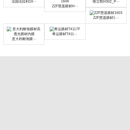
法国法拉利10···
维立凯H302_P···
ZZF慧遥膜材H···
ZZF慧遥膜材1···
希运膜材T411···
意大利耐弛膜···
띺长沙膜结构车棚
띺 株洲膜结构车棚
띺 湘潭膜结构车棚
띺 衡阳膜结构车棚
띺 邵阳膜结构车棚
띺 岳阳膜结构车棚
띺 常德膜结构车棚
띺 张家界膜结构车棚
띺 益阳膜结构车棚
띺 郴州膜结构车棚