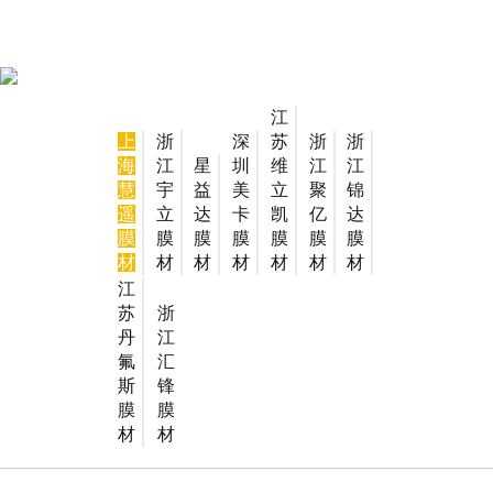
江
上
浙
深
苏
浙
浙
海
江
星
圳
维
江
江
慧
宇
益
美
立
聚
锦
遥
立
达
卡
凯
亿
达
膜
膜
膜
膜
膜
膜
膜
材
材
材
材
材
材
材
江
苏
浙
丹
江
氟
汇
斯
锋
膜
膜
材
材